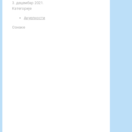
центра Врбаса.
Честитке Искри и учитељици
Јулијани Динуловић.
Дели
0
urednik
Повезани текстови