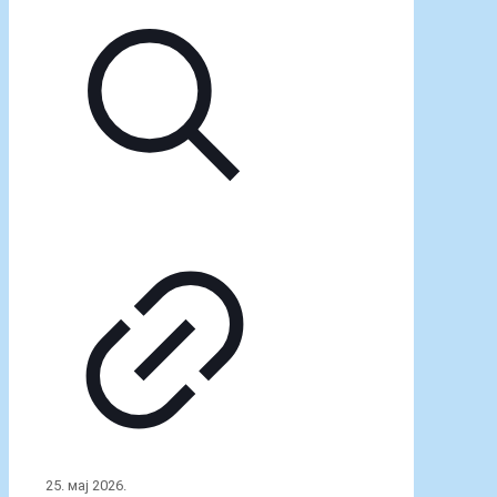
ПИБ: 101419785
Матични број: 08006989
Шифра делатности: 8520
ЦРФ: 01424
© 2019 ОШ Светозар Милетић Врбас - Сва права
задржана.