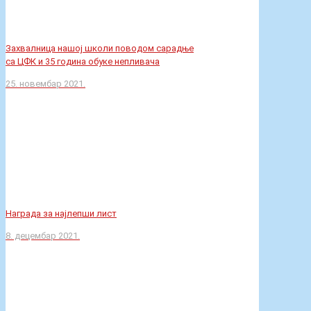
са ЦФК и 35 година обуке непливача
25. новембар 2021.
Награда за најлепши лист
8. децембар 2021.
Захвалница нашој школи поводом сарадње
са ЦФК и 35 година обуке непливача
25. новембар 2021.
Награда за најлепши лист
8. децембар 2021.
Искрин најлепши
лист
3. децембар 2021.
Категорије