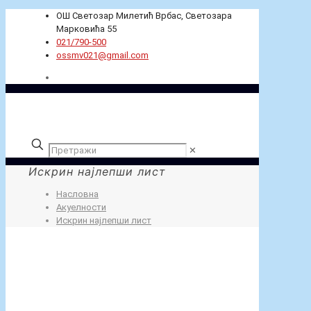
ОШ Светозар Милетић Врбас, Светозара
Марковића 55
021/790-500
ossmv021@gmail.com
✕
Искрин најлепши лист
Насловна
Акуелности
Искрин најлепши лист
Захвалница нашој школи поводом сарадње