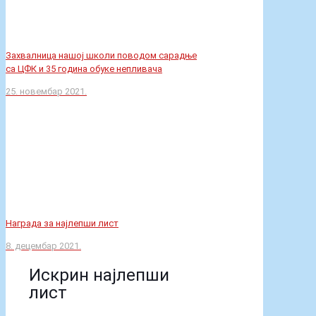
Акуелности
Ознаке
Наша ученица првог разреда,
Искра Вујовић, освојила је 2.
награду на конкурсу Ликовне
галерије КЦ Врбаса.
Додела награда је у уторак,
7.12,2021. године у 12.00 часова, у
Ликовној галерији Културног