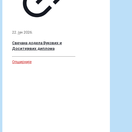
27. мај 2026.
Нина Љубичић – републичка
шампионка у атлетици
Опширније