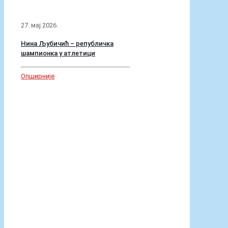
25. мај 2026.
Друго место у Републици из
хемије нашег ученика Богдана
Поптешина
Опширније
Архива